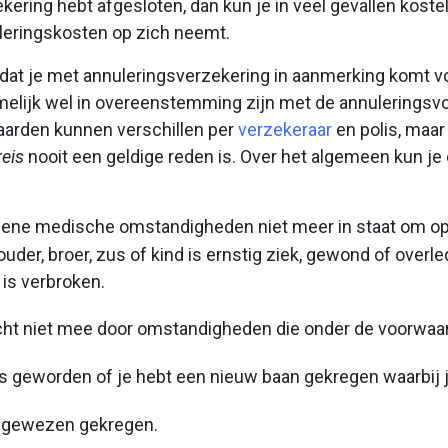
kering hebt afgesloten, dan kun je in veel gevallen koste
leringskosten op zich neemt.
zo dat je met annuleringsverzekering in aanmerking komt 
melijk wel in overeenstemming zijn met de annuleringsv
aarden kunnen verschillen per
verzekeraar
en polis, maar 
reis
nooit een geldige reden is. Over het algemeen kun je
ziene medische omstandigheden niet meer in staat om op r
ouder, broer, zus of kind is ernstig ziek, gewond of overled
 is verbroken.
ht niet mee door omstandigheden die onder de voorwaard
s geworden of je hebt een nieuw baan gekregen waarbij je
egewezen gekregen.