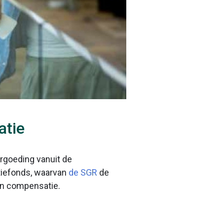
atie
ergoeding vanuit de
tiefonds, waarvan
de SGR
de
en compensatie.