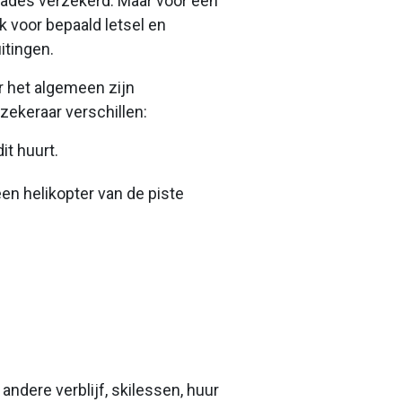
hades verzekerd. Maar voor een
k voor bepaald letsel en
itingen.
r het algemeen zijn
zekeraar verschillen:
it huurt.
en helikopter van de piste
ndere verblijf, skilessen, huur