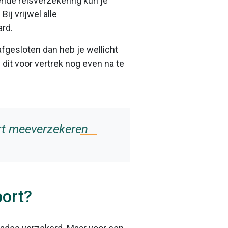
ende reisverzekering kun je
ij vrijwel alle
ard.
afgesloten dan heb je wellicht
 dit voor vertrek nog even na te
art meeverzekeren
port?