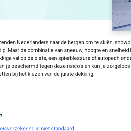
izenden Nederlanders naar de bergen om te skiën, snowbo
ig. Maar de combinatie van sneeuw, hoogte en snelheid b
kige val op de piste, een spierblessure of autopech on
n je beschermd tegen deze risico's en kun je zorgeloos g
etten bij het kiezen van de juiste dekking.
l?
reisverzekering is niet standaard