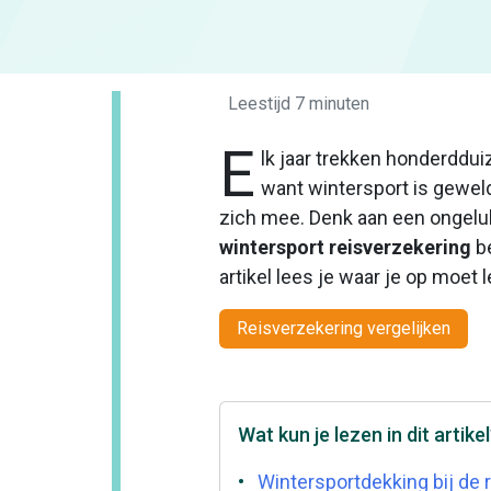
Leestijd 7 min
uten
E
lk jaar trekken honderddu
want wintersport is geweld
zich mee. Denk aan een ongeluk
wintersport reisverzekering
be
artikel lees je waar je op moet l
Reisverzekering vergelijken
Wat kun je lezen in dit artike
Wintersportdekking bij de 