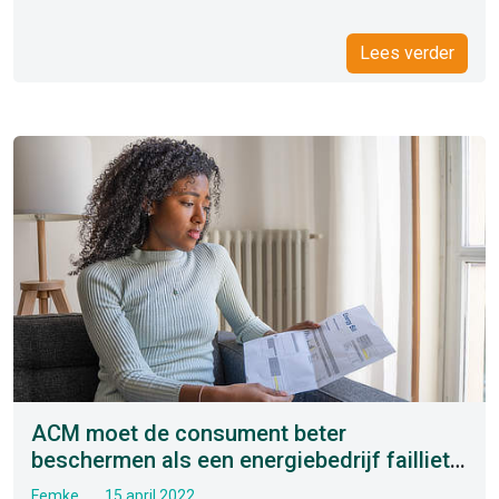
Lees verder
ACM moet de consument beter
beschermen als een energiebedrijf failliet
gaat
Femke
15 april 2022